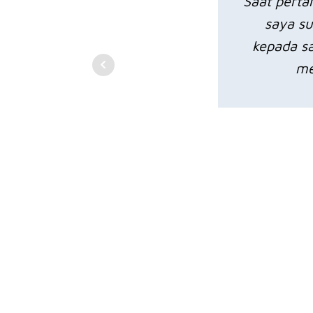
Saat pertam
saya su
kepada sa
me