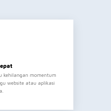
Cepat
rlu kehilangan momentum
u website atau aplikasi
a.