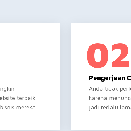
02
Pengerjaan 
ngkin
Anda tidak pe
bsite terbaik
karena menungg
bisnis mereka.
jadi terlalu lam