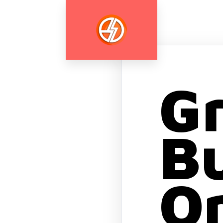
G
Bu
On