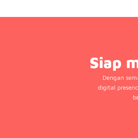
Siap m
Dengan sema
digital presen
b