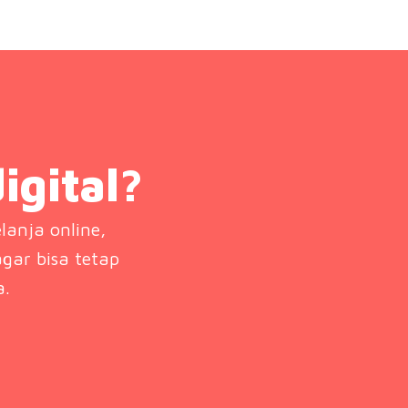
igital?
anja online,
agar bisa tetap
a.