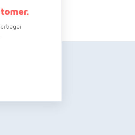
stomer.
erbagai
.