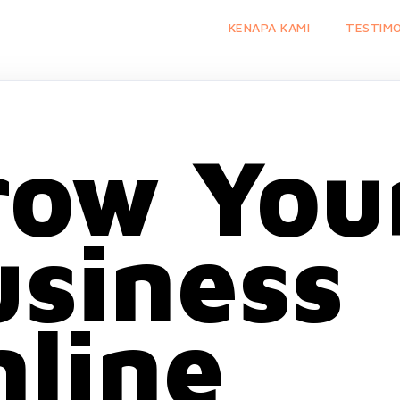
KENAPA KAMI
TESTIMO
row You
siness
line