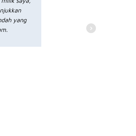
 milik saya,
unjukkan
indah yang
am.