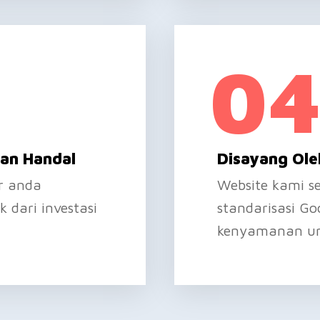
04
an Handal
Disayang Ole
r anda
Website kami s
 dari investasi
standarisasi G
kenyamanan unt