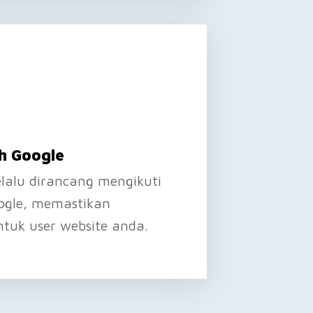
h Google
elalu dirancang mengikuti
oogle, memastikan
uk user website anda.